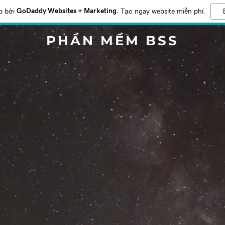
GoDaddy Websites + Marketing.
p bởi
Tạo ngay website miễn phí.
PHẦN MỀM BSS